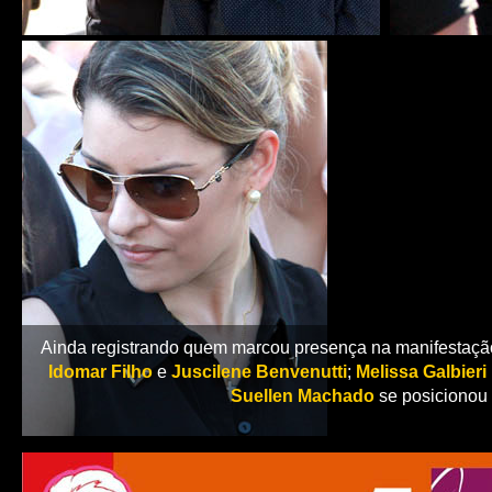
Ainda registrando quem marcou presença na manifestação 
Idomar Filho
e
Juscilene Benvenutti
;
Melissa Galbieri
Suellen Machado
se posicionou