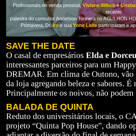
Profissionais de venda pessoal,
Viviane Winch
e
Cristi
recente
palestra do consultor Anderson Tonnera no AGULHON HOTE
Primavera, Dr.
Iro
e sua
Yone Leite
participaram e a
SAVE THE DATE
O casal de empresários
Elda e Dorce
interessantes parceiros para um Happy
DREMAR. Em clima de Outono, vão ap
da loja agregando beleza e sabores. É 
Principalmente os noivos, não podem
BALADA DE QUINTA
Reduto dos universitários locais, o
projeto “Quinta Pop House”, dando o
adiantar a diversão do final de semana