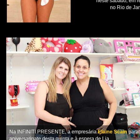
neste sábado, em r
no Rio de Ja
Na INFINITI PRESENTE, a empresária
Elaine Scain
para
aniversarinate desta quinta e à espera de Lia