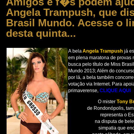
Amigos e f�s podem ajud
Angela Trampush, que dis
Brasil Mundo. Acesse o 
desta quinta...
A bela
Angela Trampush
já e
em plena maratona de provas 
busca pelo título de Miss Brasil
Mundo 2013; Além do concurs
por lá, a bela também concorr
votação via Internet. Para apoi
primaverense,
CLIQUE AQUI
O mister
Tony Br
de Rondonópolis, ta
representa o Es
na disputa de bel
simpatia que en