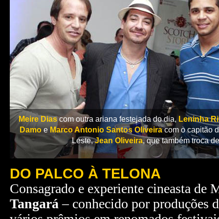
Meire Dias
com outra ariana festejada do dia,
Leninha R
Damo
e
Marco Antonio Santos Oliveira
com o capitão d
Leste,
Jean Oliveira
, que também troca de
DO PALCO À TELONA
Consagrado e experiente cineasta de 
Tangará
– conhecido por produções de
vários prêmios em renomados festivai