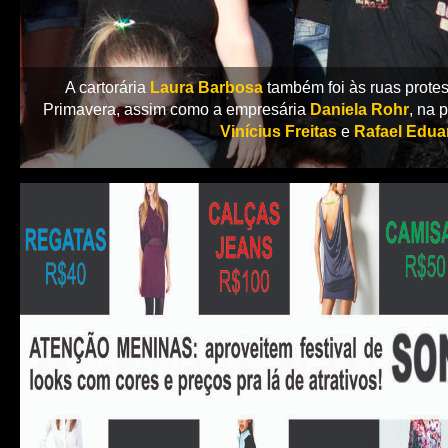
A cartorária
Laura Barbosa
também foi às ruas prote
Primavera, assim como a empresária
Daniela Rohr
, na 
Vinícius Freitas
e
Rafael Edua