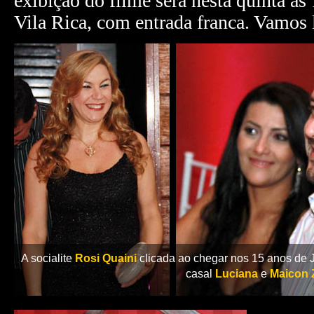
exibição do filme será nesta quinta à
Vila Rica, com entrada franca. Vamos 
A socialite
Rosi Quaini
clicada ao chegar nos 15 anos de
casal
Luciana
e
Maicon 